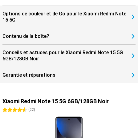
Grâce à la prise en charge de la 5G, vous êtes toujours assuré de
bénéficier de la connexion la plus rapide, qu'il s'agisse de
streaming, de téléchargement ou d'appels vidéo. Finis les temps
Options de couleur et de Go pour le Xiaomi Redmi Note
d'attente et les contretemps : cet appareil est prêt pour le
15 5G
nouveau réseau. Associé au puissant processeur et au logiciel
HyperOS 2 économe en énergie, tout reste rapide et économique,
même en cas d'utilisation intensive. Ainsi, vous restez toujours
Contenu de la boîte?
connecté, où que vous soyez.
Conseils et astuces pour le Xiaomi Redmi Note 15 5G
6GB/128GB Noir
Garantie et réparations
Xiaomi Redmi Note 15 5G 6GB/128GB Noir
4.5 étoiles
(
22
)