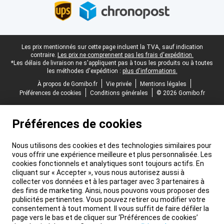
Pied-de-page légal
Les prix mentionnés sur cette page incluent la TVA, sauf indication
contraire.
Les prix ne comprennent pas les frais d'expédition.
*Les délais de livraison ne s'appliquent pas à tous les produits ou à toutes
les méthodes d'expédition :
plus d'informations.
À propos de Gomibo.fr
Vie privée
Mentions légales
Préférences de cookies
Conditions générales
© 2026 Gomibo.fr
Préférences de cookies
Nous utilisons des cookies et des technologies similaires pour
vous offrir une expérience meilleure et plus personnalisée. Les
cookies fonctionnels et analytiques sont toujours actifs. En
cliquant sur « Accepter », vous nous autorisez aussi à
collecter vos données et à les partager avec 3 partenaires à
des fins de marketing. Ainsi, nous pouvons vous proposer des
publicités pertinentes. Vous pouvez retirer ou modifier votre
consentement à tout moment. Il vous suffit de faire défiler la
page vers le bas et de cliquer sur ‘Préférences de cookies’