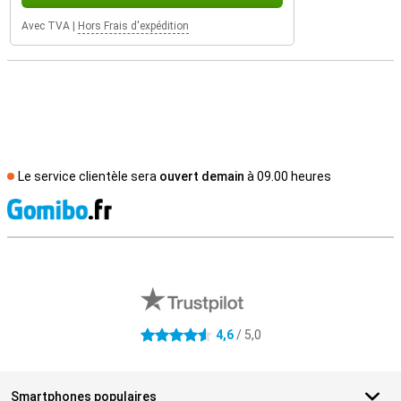
Avec TVA
|
Hors Frais d'expédition
Le service clientèle sera
ouvert demain
à 09.00 heures
M
Avis externes des magasins
4,6
/ 5,0
4.6 étoiles
Smartphones populaires