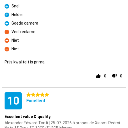
Snel
Pour
Helder
Pour
Goede camera
Pour
Veel reclame
Contre
Niet
Contre
Niet
Contre
Prijs kwaliteit is prima
0
0
5 étoiles
10
Excellent
Excellent value & quality.
Alexander Edward Tanti | 25-07-2026 á propos de Xiaomi Redmi