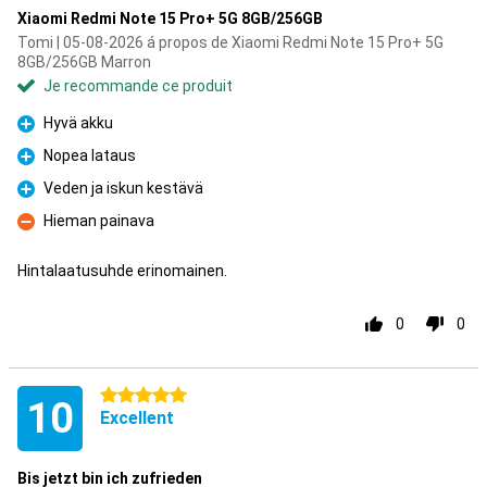
Xiaomi Redmi Note 15 Pro+ 5G 8GB/256GB
Tomi | 05-08-2026 á propos de Xiaomi Redmi Note 15 Pro+ 5G
8GB/256GB Marron
Je recommande ce produit
Hyvä akku
Pour
Nopea lataus
Pour
Veden ja iskun kestävä
Pour
Hieman painava
Contre
Hintalaatusuhde erinomainen.
0
0
5 étoiles
10
Excellent
Bis jetzt bin ich zufrieden