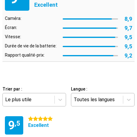
Excellent
8,9
Caméra:
9,7
Écran:
9,5
Vitesse:
9,5
Durée de vie de la batterie:
9,2
Rapport qualité-prix:
Trier par :
Langue :
Le plus utile
Toutes les langues
5 étoiles
9
,5
Excellent