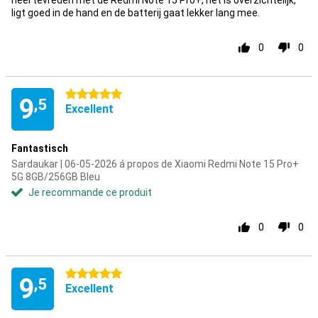
heel tevreden met de Redmi Note 15 Pro+, het is overzichtelijk,
ligt goed in de hand en de batterij gaat lekker lang mee.
0
0
5 étoiles
9
,5
Excellent
Fantastisch
Sardaukar | 06-05-2026 á propos de Xiaomi Redmi Note 15 Pro+
5G 8GB/256GB Bleu
Je recommande ce produit
0
0
5 étoiles
9
,5
Excellent