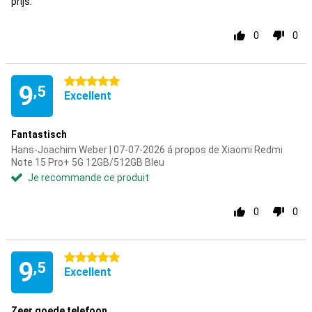
prijs.
0
0
5 étoiles
9
,5
Excellent
Fantastisch
Hans-Joachim Weber | 07-07-2026 á propos de Xiaomi Redmi
Note 15 Pro+ 5G 12GB/512GB Bleu
Je recommande ce produit
0
0
5 étoiles
9
,5
Excellent
Zeer goede telefoon