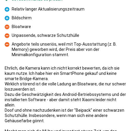
Relativ langer Aktualisierungszeitraum
Pour
Bildschirm
Pour
Bloatware
Contre
Unpassende, schwarze Schutzhülle
Contre
Angebote teils unseriös, weil mit Top-Ausstattung (z. B.
Memory) geworben wird, der Preis aber von der
Contre
Minimalkonfiguration stammt.
Ehrlich, die Kamera kann ich nicht korrekt bewerten, da ich sie
kaum nutze. Ich habe hier ein SmartPhone gekauf und keine
smarte Bridge-Kamera.
Wirklich störend ist die volle Ladung an Bloatware, die nur schwer
loszuwerden ist.
Dazu die Geschwätzigkeit des Android-Betriebssystems und der
installierten Software - aber damit steht Xiaomi leider nicht
allein.
Doof und ohne nachzudenken ist der "Beipack" einer schwarzen
Schutzhülle. Insbesondere, wenn man sich eine andere
Gehäusefarbe gönnt.