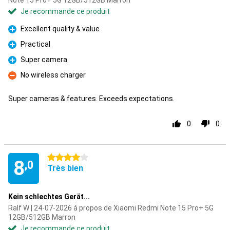
Note 15 Pro+ 5G 12GB/512GB Marron
Je recommande ce produit
Excellent quality & value
Pour
Practical
Pour
Super camera
Pour
No wireless charger
Contre
Super cameras & features. Exceeds expectations.
0
0
4 étoiles
8
,0
Très bien
Kein schlechtes Gerät...
Ralf W | 24-07-2026 á propos de Xiaomi Redmi Note 15 Pro+ 5G
12GB/512GB Marron
Je recommande ce produit