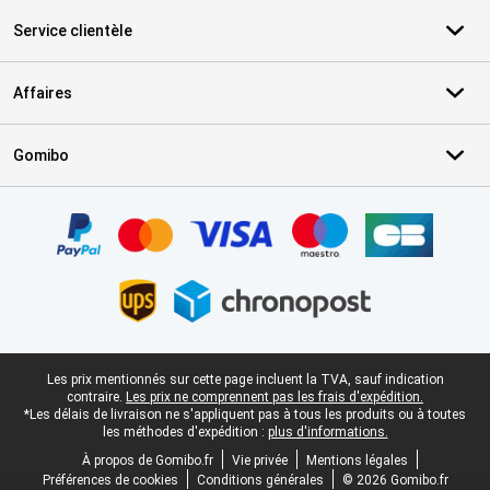
Service clientèle
Affaires
Gomibo
Certificats, methodes de paiement, partenaires de services de livr
Pied-de-page légal
Les prix mentionnés sur cette page incluent la TVA, sauf indication
contraire.
Les prix ne comprennent pas les frais d'expédition.
*Les délais de livraison ne s'appliquent pas à tous les produits ou à toutes
les méthodes d'expédition :
plus d'informations.
À propos de Gomibo.fr
Vie privée
Mentions légales
Préférences de cookies
Conditions générales
© 2026 Gomibo.fr