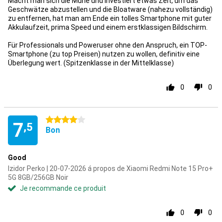
Macht man sich die Mühe und investiert etwas Zeit, um das
Geschwätze abzustellen und die Bloatware (nahezu vollständig)
zu entfernen, hat man am Ende ein tolles Smartphone mit guter
Akkulaufzeit, prima Speed und einem erstklassigen Bildschirm.
Für Professionals und Poweruser ohne den Anspruch, ein TOP-
Smartphone (zu top Preisen) nutzen zu wollen, definitiv eine
Überlegung wert. (Spitzenklasse in der Mittelklasse)
0
0
4 étoiles
7
,5
Bon
Good
Izidor Perko | 20-07-2026 á propos de Xiaomi Redmi Note 15 Pro+
5G 8GB/256GB Noir
Je recommande ce produit
0
0