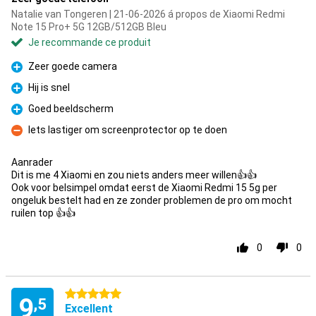
Natalie van Tongeren | 21-06-2026 á propos de Xiaomi Redmi
Note 15 Pro+ 5G 12GB/512GB Bleu
Je recommande ce produit
Zeer goede camera
Pour
Hij is snel
Pour
Goed beeldscherm
Pour
Iets lastiger om screenprotector op te doen
Contre
Aanrader
Dit is me 4 Xiaomi en zou niets anders meer willen👍👍
Ook voor belsimpel omdat eerst de Xiaomi Redmi 15 5g per
ongeluk bestelt had en ze zonder problemen de pro om mocht
ruilen top 👍👍
0
0
5 étoiles
9
,5
Excellent