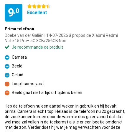
4.5 étoiles
9
,0
Excellent
Prima telefoon
Doeke van der Galiën | 14-07-2026 á propos de Xiaomi Redmi
Note 15 Pro+ 5G 8GB/256GB Noir
Je recommande ce produit
Camera
Pour
Beeld
Pour
Geluid
Pour
Loopt soms vast
Contre
Beeld gaat niet altijd uit tijdens bellen
Contre
Heb de telefoon nu een aantal weken in gebruik en hij bevalt
prima. Camera is echt top! Helaas is de telefoon nu 2x gecrasht,
dit zou kunnen komen door de warmte dus ga er vanuit dat dat
wel mee zal vallen in de toekomst als je er een beetje omdenkt
met de zon. Verder doet hij wat je mag verwachten voor deze