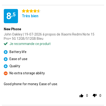
4.5 étoiles
8
,5
Très bien
New Phone
John Oakley | 19-07-2026 á propos de Xiaomi Redmi Note 15
Pro+ 5G 12GB/512GB Bleu
Je recommande ce produit
Battery life
Pour
Ease of use
Pour
Quality
Pour
No extra storage ability
Contre
Good phone for money. Ease of use.
0
0