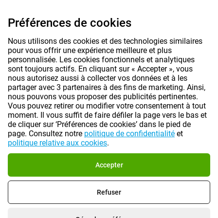
Préférences de cookies
Nous utilisons des cookies et des technologies similaires
pour vous offrir une expérience meilleure et plus
personnalisée. Les cookies fonctionnels et analytiques
sont toujours actifs. En cliquant sur « Accepter », vous
nous autorisez aussi à collecter vos données et à les
partager avec 3 partenaires à des fins de marketing. Ainsi,
nous pouvons vous proposer des publicités pertinentes.
Vous pouvez retirer ou modifier votre consentement à tout
moment. Il vous suffit de faire défiler la page vers le bas et
de cliquer sur ‘Préférences de cookies’ dans le pied de
Les prix mentionnés sur cette page incluent la TVA, sauf indication
contraire.
Les prix ne comprennent pas les frais d'expédition.
page. Consultez notre
politique de confidentialité
et
*Les délais de livraison ne s'appliquent pas à tous les produits ou à toutes
politique relative aux cookies
.
les méthodes d'expédition:
plus d'informations.
Accepter
|
|
|
À propos de Gomibo.fr
Confidentialité
Mentions légales
Refuser
|
|
Conditions générales
Préférences de cookies