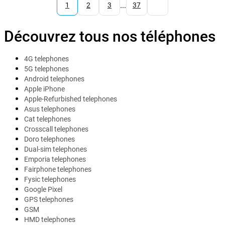
...
1
2
3
37
Découvrez tous nos téléphones
4G telephones
5G telephones
Android telephones
Apple iPhone
Apple-Refurbished telephones
Asus telephones
Cat telephones
Crosscall telephones
Doro telephones
Dual-sim telephones
Emporia telephones
Fairphone telephones
Fysic telephones
Google Pixel
GPS telephones
GSM
HMD telephones