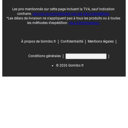
Les prix mentionnés sur cette page incluent la TVA, sauf indication
contraire.
Les prix ne comprennent pas les frais d'expédition.
*Les délais de livraison ne s'appliquent pas à tous les produits ou à toutes
les méthodes d'expédition:
plus d'informations.
|
|
|
À propos de Gomibo.fr
Confidentialité
Mentions légales
|
|
Conditions générales
Préférences de cookies
©
2026
Gomibo.fr