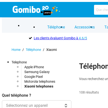
Téléphone
Accessoires
Ta
Les clients évaluent Gomibo à
4.6/5
Home
/
Téléphone
/
Xiaomi
Telephone
Télépho
Apple iPhone
Samsung Galaxy
Google Pixel
Vous recherchez un 
Motorola telephones
Xiaomi telephones
108
résultats
Quel téléphone ?
Sélectionnez un appareil