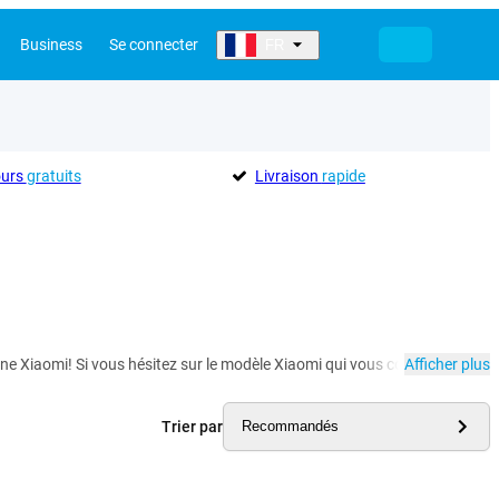
Business
Se connecter
FR
ours
gratuits
Livraison
rapide
Xiaomi! Si vous hésitez sur le modèle Xiaomi qui vous convient, Gomibo.fr
Afficher plus
Trier par
Recommandés