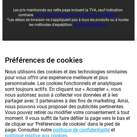
Les prix mentionnés sur cette page incluent la TVA, sauf indication
contraire.
Les prix ne comprennent pas les frais d'expédition.
*Les délais de livraison ne s'appliquent pas à tous les produits ou à toutes
les méthodes d'expédition:
plus d'informations.
|
|
|
À propos de Gomibo.fr
Confidentialité
Mentions légales
Préférences de cookies
|
|
Conditions générales
Préférences de cookies
©
2026
Gomibo.fr
Nous utilisons des cookies et des technologies similaires
pour vous offrir une expérience meilleure et plus
personnalisée. Les cookies fonctionnels et analytiques
sont toujours actifs. En cliquant sur « Accepter », vous
nous autorisez aussi à collecter vos données et à les
partager avec 3 partenaires à des fins de marketing. Ainsi,
nous pouvons vous proposer des publicités pertinentes.
Vous pouvez retirer ou modifier votre consentement à tout
moment. Il vous suffit de faire défiler la page vers le bas et
de cliquer sur ‘Préférences de cookies’ dans le pied de
page. Consultez notre
politique de confidentialité
et
politique relative aux cookies
.