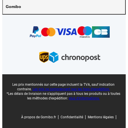
Gomibo
Les prix mentionnés sur cette page incluent la TVA, sauf indication
contraire.
Les prix ne comprennent pas les frais d'expédition.
*Les délais de livraison ne s'appliquent pas à tous les produits ou à toutes
les méthodes d'expédition:
plus d'informations.
|
|
|
À propos de Gomibo.fr
Confidentialité
Mentions légales