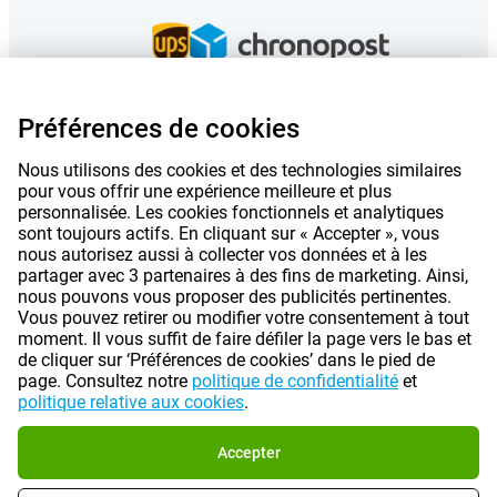
Préférences de cookies
Les prix mentionnés sur cette page incluent la TVA, sauf indication
Nous utilisons des cookies et des technologies similaires
contraire.
Les prix ne comprennent pas les frais d'expédition.
*Les délais de livraison ne s'appliquent pas à tous les produits ou à toutes
pour vous offrir une expérience meilleure et plus
les méthodes d'expédition:
plus d'informations.
personnalisée. Les cookies fonctionnels et analytiques
sont toujours actifs. En cliquant sur « Accepter », vous
nous autorisez aussi à collecter vos données et à les
partager avec 3 partenaires à des fins de marketing. Ainsi,
|
|
|
À propos de Gomibo.fr
Confidentialité
Mentions légales
nous pouvons vous proposer des publicités pertinentes.
Vous pouvez retirer ou modifier votre consentement à tout
|
|
Conditions générales
Préférences de cookies
moment. Il vous suffit de faire défiler la page vers le bas et
de cliquer sur ‘Préférences de cookies’ dans le pied de
©
2026
Gomibo.fr
page. Consultez notre
politique de confidentialité
et
politique relative aux cookies
.
Accepter