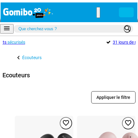
ents
sécurisés
31 jours de r
Écouteurs
Ecouteurs
Appliquer le filtre