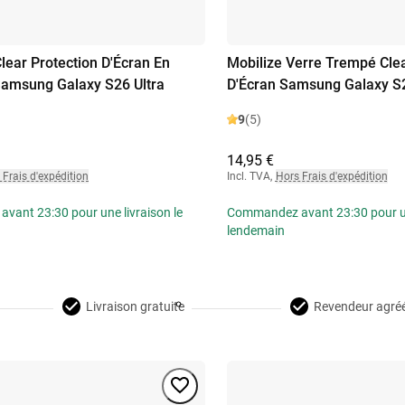
ear Protection D'Écran En
Mobilize Verre Trempé Clea
Samsung Galaxy S26 Ultra
D'Écran Samsung Galaxy S
9
(5)
14,95 €
 Frais d'expédition
Incl. TVA
,
Hors Frais d'expédition
ant 23:30 pour une livraison le
Commandez avant 23:30 pour une
lendemain
Livraison gratuite
Revendeur agré