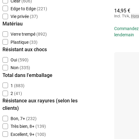
Clear
(606)
Edge to Edge
(221)
14,95 €
Vie privée
(37)
Incl. TVA
,
Hors
Matériau
Commandez av
Verre trempé
(892)
lendemain
Plastique
(33)
Résistant aux chocs
Oui
(590)
Non
(335)
Total dans l'emballage
1
(883)
2
(41)
Résistance aux rayures (selon les
clients)
Bon, 7+
(232)
Très bien, 8+
(139)
Excellent, 9+
(100)