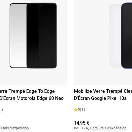
erre Trempé Edge To Edge
Mobilize Verre Trempé Clea
 D'Écran Motorola Edge 60 Neo
D'Écran Google Pixel 10a
s)
9
(1)
14,95 €
 Frais d'expédition
Incl. TVA
,
Hors Frais d'expédition