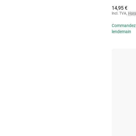
14,95 €
Incl. TVA
,
Hors
Commandez av
lendemain