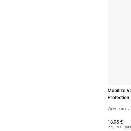
Mobilize V
Protection
(Aucun avi
18,95 €
Incl. TVA
,
Hors