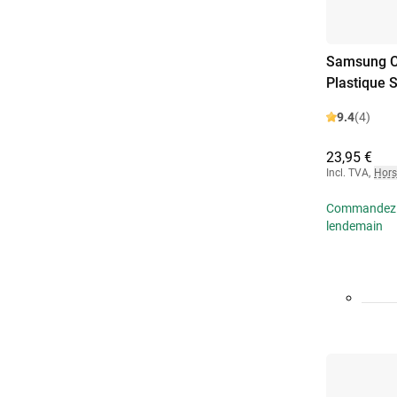
Samsung Cl
Plastique 
9.4
(4)
23,95 €
Incl. TVA
,
Hors
Commandez av
lendemain