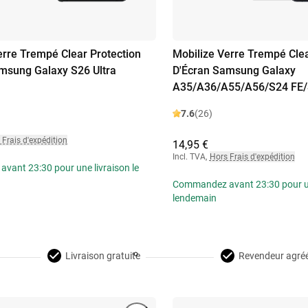
erre Trempé Clear Protection
Mobilize Verre Trempé Clea
msung Galaxy S26 Ultra
D'Écran Samsung Galaxy
A35/A36/A55/A56/S24 FE/
7.6
(26)
 Frais d'expédition
14,95 €
Incl. TVA
,
Hors Frais d'expédition
ant 23:30 pour une livraison le
Commandez avant 23:30 pour une
lendemain
Livraison gratuite
Revendeur agré