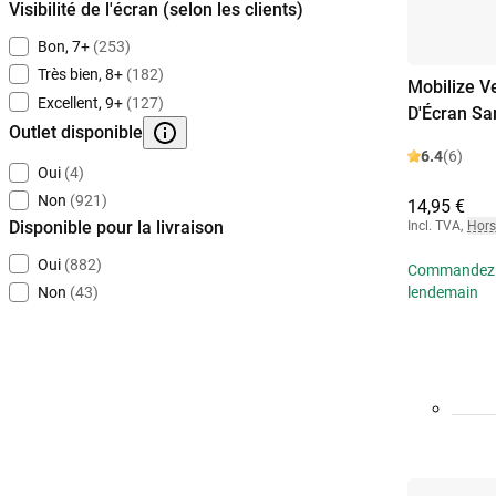
Visibilité de l'écran (selon les clients)
Bon, 7+
(253)
Très bien, 8+
(182)
Mobilize V
Excellent, 9+
(127)
D'Écran Sa
Outlet disponible
6.4
(6)
Oui
(4)
Non
(921)
14,95 €
Disponible pour la livraison
Incl. TVA
,
Hors
Oui
(882)
Commandez av
lendemain
Non
(43)