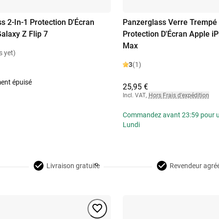
s 2-In-1 Protection D'Écran
Panzerglass Verre Trempé 
laxy Z Flip 7
Protection D'Écran Apple i
Max
s yet)
3
(1)
ent épuisé
25,95 €
Incl. VAT
,
Hors Frais d'expédition
Commandez avant 23:59 pour une
Lundi
Livraison gratuite
Revendeur agré