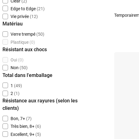
Clear
(2)
Edge to Edge
(21)
Temporairem
Vie privée
(12)
Matériau
Verre trempé
(50)
Plastique
(0)
Résistant aux chocs
Oui
(0)
Non
(50)
Total dans l'emballage
1
(49)
2
(1)
Résistance aux rayures (selon les
clients)
Bon, 7+
(7)
Très bien, 8+
(6)
Excellent, 9+
(5)