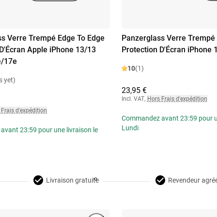
s Verre Trempé Edge To Edge
Panzerglass Verre Trempé
 D'Écran Apple iPhone 13/13
Protection D'Écran iPhone 
e/17e
10
(1)
s yet)
23,95 €
Incl. VAT
,
Hors Frais d'expédition
Frais d'expédition
Commandez avant 23:59 pour une
Lundi
ant 23:59 pour une livraison le
Livraison gratuite
Revendeur agré