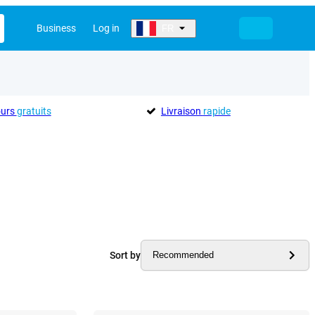
Business
Log in
FR
ours
gratuits
Livraison
rapide
Sort by
Recommended