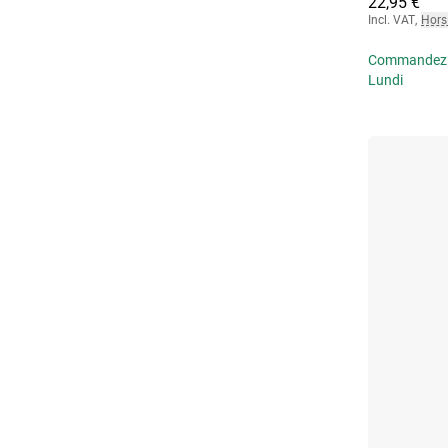
22,95 €
Incl. VAT
,
Hors 
Commandez av
Lundi